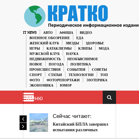
IT NEWS
АВТО
АФИША
ВИДЕО
ВОЕННОЕ ОБОЗРЕНИЕ
ЕДА
ЖЕНСКИЙ КЛУБ
ЗВЕЗДЫ
ЗДОРОВЬЕ
ИГРЫ
КАТАКЛИЗМЫ
КЛИПЫ
МОДА
МУЖСКОЙ КЛУБ
НАУКА
НЕДВИЖИМОСТЬ
НЕОБЪЯСНИМОЕ
НОВОЕ
ПОГОДА
ПОЛИТИКА
ПРОИСШЕСТВИЯ
СОБЫТИЯ
СОВЕТЫ
СПОРТ
СТАТЬИ
ТЕХНОЛОГИИ
ТОП
ФОТО
ФОТОРЕПОРТАЖИ
ЭЗОТЕРИКА
ЭКОНОМИКА
ЮМОР
Меню
Сейчас читают:
Китайский БПЛА завершил
испытания различных
боеприпасов