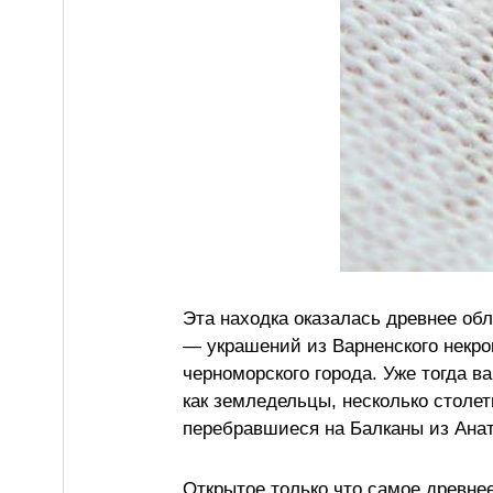
Эта находка оказалась древнее об
— украшений из Варненского некро
черноморского города. Уже тогда ва
как земледельцы, несколько столет
перебравшиеся на Балканы из Анат
Открытое только что самое древнее