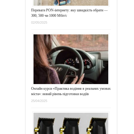
Переваги PON-інтернету: яку швидкість обрати —
300, 500 чи 1000 Мбіт/с
02/05/2025
Онлайн курси «Практика водіння в реальних умовах
міста»: новий рівень підготовки водіїв
25/04/2025