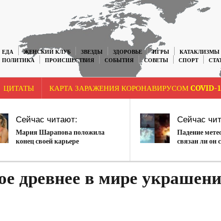
ЕДА
ЖЕНСКИЙ КЛУБ
ЗВЕЗДЫ
ЗДОРОВЬЕ
ИГРЫ
КАТАКЛИЗМЫ
ПОЛИТИКА
ПРОИСШЕСТВИЯ
СОБЫТИЯ
СОВЕТЫ
СПОРТ
СТА
ЦИТАТЫ
КАРТА ЗАРАЖЕНИЯ КОРОНАВИРУСОМ COVID-1
Сейчас читают:
Сейчас чит
Мария Шарапова положила
Падение мете
конец своей карьере
связан ли он 
пожарами (В
е древнее в мире украшени