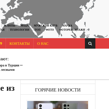
КЛИПЫ
МОДА
МУЖСКОЙ КЛУБ
НАУКА
ТЬИ
ТЕХНОЛОГИИ
ТОП
ФОТО
ФОТОРЕПОРТАЖИ
9
КОНТАКТЫ
О НАС
ают:
ора в Турции —
с лесными
ИДЕО)
е из
ГОРЯЧИЕ НОВОСТИ