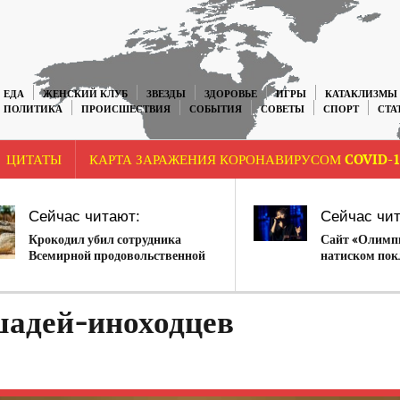
ЕДА
ЖЕНСКИЙ КЛУБ
ЗВЕЗДЫ
ЗДОРОВЬЕ
ИГРЫ
КАТАКЛИЗМЫ
ПОЛИТИКА
ПРОИСШЕСТВИЯ
СОБЫТИЯ
СОВЕТЫ
СПОРТ
СТА
ЦИТАТЫ
КАРТА ЗАРАЖЕНИЯ КОРОНАВИРУСОМ COVID-1
Сейчас читают:
Сейчас чит
Крокодил убил сотрудника
Сайт «Олимпи
Всемирной продовольственной
натиском пок
программы ООН
Земфиры
шадей-иноходцев