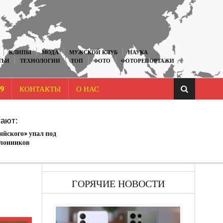
КЛИПЫ
МОДА
МУЖСКОЙ КЛУБ
НАУКА
ТЬИ
ТЕХНОЛОГИИ
ТОП
ФОТО
ФОТОРЕПОРТАЖИ
9
КОНТАКТЫ
О НАС
ают:
йского» упал под
лонников
ГОРЯЧИЕ НОВОСТИ