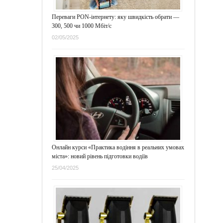
Переваги PON-інтернету: яку швидкість обрати —
300, 500 чи 1000 Мбіт/с
02/05/2025
Онлайн курси «Практика водіння в реальних умовах
міста»: новий рівень підготовки водіїв
25/04/2025