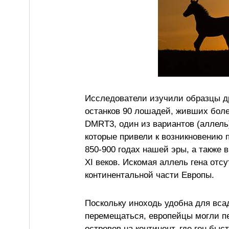
Исследователи изучили образцы д
останков 90 лошадей, живших боле
DMRT3, один из вариантов (аллель
которые привели к возникновению 
850-900 годах нашей эры, а также 
XI веков. Искомая аллель гена отс
континентальной части Европы.
Поскольку иноходь удобна для всад
перемещаться, европейцы могли п
островов на континент, где ген быс