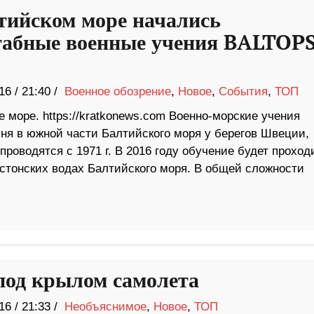
тийском море начались
абные военные учения BALTOP
16
/
21:40 /
Военное обозрение
,
Новое
,
События
,
ТОП
 море. https://kratkonews.com Военно-морские учения
ня в южной части Балтийского моря у берегов Швеции,
проводятся с 1971 г. В 2016 году обучение будет проход
 эстонских водах Балтийского моря. В общей сложности
од крылом самолета
16
/
21:33 /
Необъяснимое
,
Новое
,
ТОП