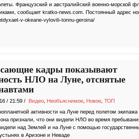
олеты. Французский и австралийский военно-морской ф
иками, сообщает kratko-news.com. Постоянный адрес но
tdyxaet-v-okeane-vylovili-tonnu-geroina/
сающие кадры показывают
ность НЛО на Луне, отснятые
навтами
16
/
21:59 /
Видео
,
Необъяснимое
,
Новое
,
ТОП
нопланетной активности на Луне перед полетом экипажа
она признали, что они видели НЛО во время пребывани
 видели над Землей и на Луне с помощью государственн
пустынях в Аризоне и Неваде