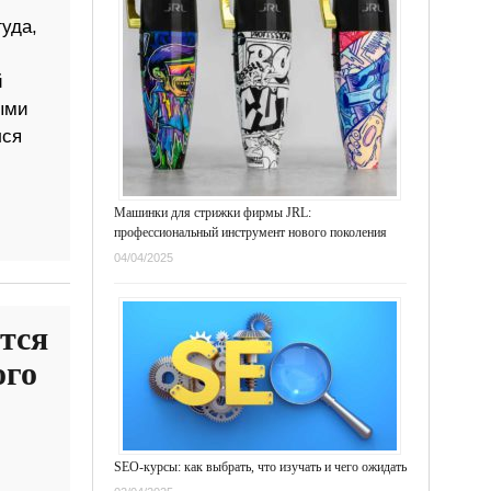
уда,
й
ыми
лся
Машинки для стрижки фирмы JRL:
профессиональный инструмент нового поколения
04/04/2025
тся
ого
SEO-курсы: как выбрать, что изучать и чего ожидать