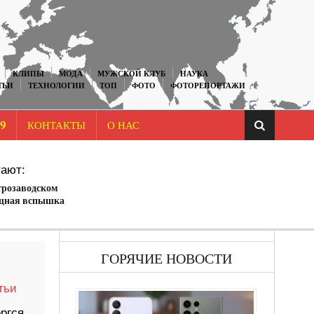
КЛИПЫ
МОДА
МУЖСКОЙ КЛУБ
НАУКА
ТЬИ
ТЕХНОЛОГИИ
ТОП
ФОТО
ФОТОРЕПОРТАЖИ
9
КОНТАКТЫ
О НАС
ают:
трозаводском
щная вспышка
меры
ГОРЯЧИЕ НОВОСТИ
тьи
ргся