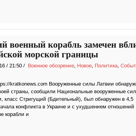
ий военный корабль замечен вбл
йской морской границы
16
/
21:50 /
Военное обозрение
,
Новое
,
Политика
,
Событ
ttps://kratkonews.com Вооруженные силы Латвии обнару
своей страны, сообщили Национальные вооруженные си
ии, класс Стригущий (Бдительный), был обнаружен в 4,5
начала конфликта в Украине и с ухудшением отношений
е корабли и