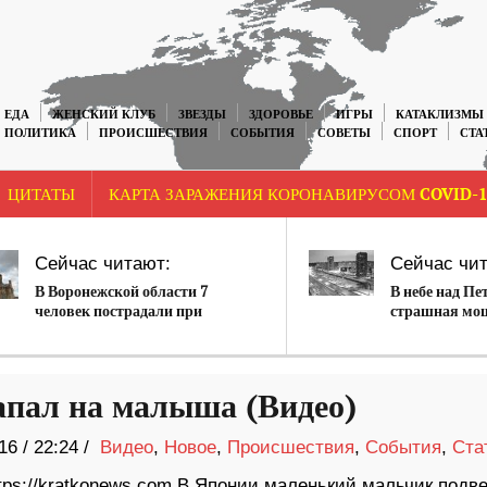
ЕДА
ЖЕНСКИЙ КЛУБ
ЗВЕЗДЫ
ЗДОРОВЬЕ
ИГРЫ
КАТАКЛИЗМЫ
ПОЛИТИКА
ПРОИСШЕСТВИЯ
СОБЫТИЯ
СОВЕТЫ
СПОРТ
СТА
ЦИТАТЫ
КАРТА ЗАРАЖЕНИЯ КОРОНАВИРУСОМ COVID-1
Сейчас читают:
Сейчас чит
В Воронежской области 7
В небе над Пе
человек пострадали при
страшная мо
обрушении крыши храма
попала на ка
апал на малыша (Видео)
16
/
22:24 /
Видео
,
Новое
,
Происшествия
,
События
,
Ста
tps://kratkonews.com В Японии маленький мальчик подве