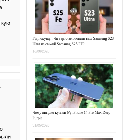
а
гкую
Гід покупця: Чи варто змінювати ваш Samsung S23
Ultra на свіжий Samsung S25 FE?
16/06/2026
у
Чому вигідно купити б/у iPhone 14 Pro Max Deep
Purple
31/05/2026
о
были