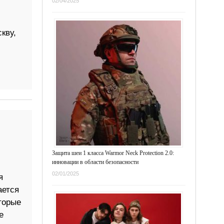
02/04/2025
кву,
Защита шеи 1 класса Warmor Neck Protection 2.0:
инновации в области безопасности
02/01/2025
я
ается
торые
е