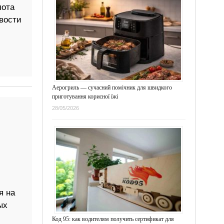
лота
вости
Аерогриль — сучасний помічник для швидкого
приготування корисної їжі
28/05/2026
я на
ых
Код 95: как водителям получить сертификат для