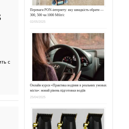
Переваги PON-інтернету: яку швидкість обрати —
S
300, 500 чи 1000 Мбіт/с
02/05/2025
ить с
Онлайн курси «Практика водіння в реальних умовах
міста»: новий рівень підготовки водіїв
25/04/2025