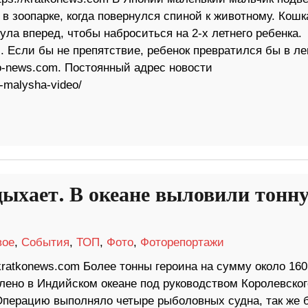
 в зоопарке, когда повернулся спиной к животному. Кошк
ула вперед, чтобы наброситься на 2-х летнего ребенка.
. Если бы не препятствие, ребенок превратился бы в ле
o-news.com. Постоянный адрес новости
a-malysha-video/
дыхает. В океане выловили тонн
вое
,
События
,
ТОП
,
Фото
,
Фоторепортажи
/kratkonews.com Более тонны героина на сумму около 160
ено в Индийском океане под руководством Королевског
Операцию выполняло четыре рыболовных судна, так же 