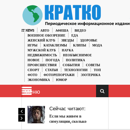
IT NEWS
АВТО
АФИША
ВИДЕО
ВОЕННОЕ ОБОЗРЕНИЕ
ЕДА
ЖЕНСКИЙ КЛУБ
ЗВЕЗДЫ
ЗДОРОВЬЕ
ИГРЫ
КАТАКЛИЗМЫ
КЛИПЫ
МОДА
МУЖСКОЙ КЛУБ
НАУКА
НЕДВИЖИМОСТЬ
НЕОБЪЯСНИМОЕ
НОВОЕ
ПОГОДА
ПОЛИТИКА
ПРОИСШЕСТВИЯ
СОБЫТИЯ
СОВЕТЫ
СПОРТ
СТАТЬИ
ТЕХНОЛОГИИ
ТОП
ФОТО
ФОТОРЕПОРТАЖИ
ЭЗОТЕРИКА
ЭКОНОМИКА
ЮМОР
Меню
Сейчас читают:
Если мы живем в
симуляции, сколько
компьютерной памяти ей