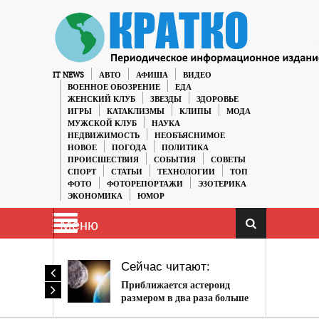
IT NEWS
АВТО
АФИША
ВИДЕО
ВОЕННОЕ ОБОЗРЕНИЕ
ЕДА
ЖЕНСКИЙ КЛУБ
ЗВЕЗДЫ
ЗДОРОВЬЕ
ИГРЫ
КАТАКЛИЗМЫ
КЛИПЫ
МОДА
МУЖСКОЙ КЛУБ
НАУКА
НЕДВИЖИМОСТЬ
НЕОБЪЯСНИМОЕ
НОВОЕ
ПОГОДА
ПОЛИТИКА
ПРОИСШЕСТВИЯ
СОБЫТИЯ
СОВЕТЫ
СПОРТ
СТАТЬИ
ТЕХНОЛОГИИ
ТОП
ФОТО
ФОТОРЕПОРТАЖИ
ЭЗОТЕРИКА
ЭКОНОМИКА
ЮМОР
Меню
Сейчас читают:
Приближается астероид
размером в два раза больше
Статуи Свободы