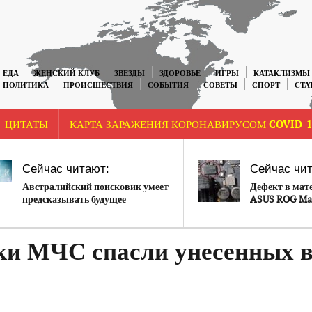
ЕДА
ЖЕНСКИЙ КЛУБ
ЗВЕЗДЫ
ЗДОРОВЬЕ
ИГРЫ
КАТАКЛИЗМЫ
ПОЛИТИКА
ПРОИСШЕСТВИЯ
СОБЫТИЯ
СОВЕТЫ
СПОРТ
СТА
ЦИТАТЫ
КАРТА ЗАРАЖЕНИЯ КОРОНАВИРУСОМ COVID-1
Сейчас читают:
Сейчас чит
Австралийский поисковик умеет
Дефект в мат
предсказывать будущее
ASUS ROG Ma
может привес
53» или возг
ки МЧС спасли унесенных 