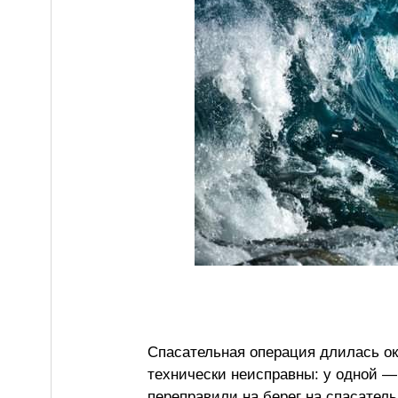
Спасательная операция длилась ок
технически неисправны: у одной —
переправили на берег на спасател