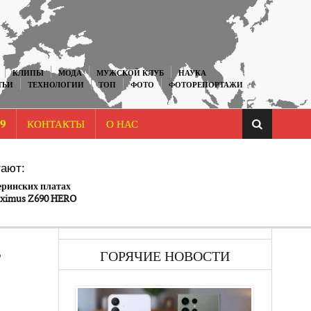
КЛИПЫ
МОДА
МУЖСКОЙ КЛУБ
НАУКА
ТЬИ
ТЕХНОЛОГИИ
ТОП
ФОТО
ФОТОРЕПОРТАЖИ
9
КОНТАКТЫ
О НАС
ают:
еринских платах
ximus Z690 HERO
ти к ошибке «Code
оранию
в
ГОРЯЧИЕ НОВОСТИ