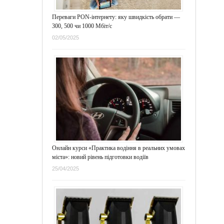
Переваги PON-інтернету: яку швидкість обрати —
300, 500 чи 1000 Мбіт/с
02/05/2025
Онлайн курси «Практика водіння в реальних умовах
міста»: новий рівень підготовки водіїв
25/04/2025