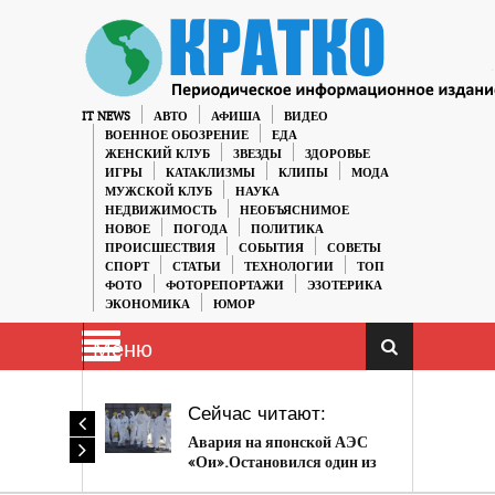
IT NEWS
АВТО
АФИША
ВИДЕО
ВОЕННОЕ ОБОЗРЕНИЕ
ЕДА
ЖЕНСКИЙ КЛУБ
ЗВЕЗДЫ
ЗДОРОВЬЕ
ИГРЫ
КАТАКЛИЗМЫ
КЛИПЫ
МОДА
МУЖСКОЙ КЛУБ
НАУКА
НЕДВИЖИМОСТЬ
НЕОБЪЯСНИМОЕ
НОВОЕ
ПОГОДА
ПОЛИТИКА
ПРОИСШЕСТВИЯ
СОБЫТИЯ
СОВЕТЫ
СПОРТ
СТАТЬИ
ТЕХНОЛОГИИ
ТОП
ФОТО
ФОТОРЕПОРТАЖИ
ЭЗОТЕРИКА
ЭКОНОМИКА
ЮМОР
Меню
Сейчас читают:
Авария на японской АЭС
«Ои».Остановился один из
насосов системы