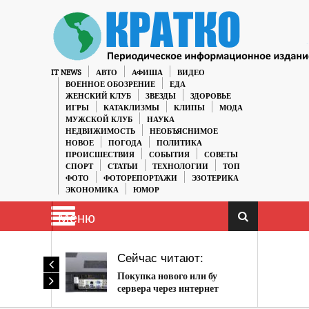
IT NEWS
АВТО
АФИША
ВИДЕО
ВОЕННОЕ ОБОЗРЕНИЕ
ЕДА
ЖЕНСКИЙ КЛУБ
ЗВЕЗДЫ
ЗДОРОВЬЕ
ИГРЫ
КАТАКЛИЗМЫ
КЛИПЫ
МОДА
МУЖСКОЙ КЛУБ
НАУКА
НЕДВИЖИМОСТЬ
НЕОБЪЯСНИМОЕ
НОВОЕ
ПОГОДА
ПОЛИТИКА
ПРОИСШЕСТВИЯ
СОБЫТИЯ
СОВЕТЫ
СПОРТ
СТАТЬИ
ТЕХНОЛОГИИ
ТОП
ФОТО
ФОТОРЕПОРТАЖИ
ЭЗОТЕРИКА
ЭКОНОМИКА
ЮМОР
Меню
Сейчас читают:
Покупка нового или бу
сервера через интернет