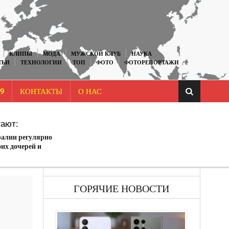
КЛИПЫ
МОДА
МУЖСКОЙ КЛУБ
НАУКА
ТЬИ
ТЕХНОЛОГИИ
ТОП
ФОТО
ФОТОРЕПОРТАЖИ
9
КОНТАКТЫ
О НАС
ают:
ралии регулярно
их дочерей и
родили ему много
ГОРЯЧИЕ НОВОСТИ