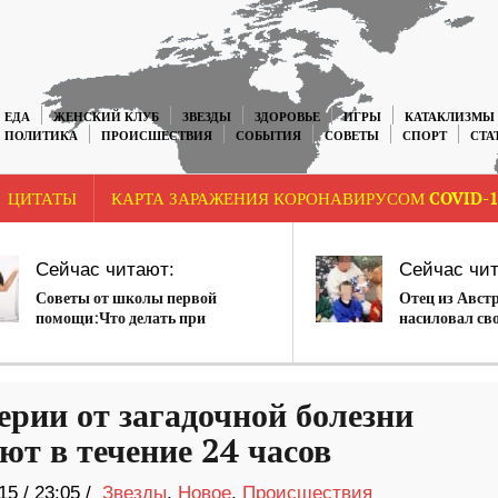
ЕДА
ЖЕНСКИЙ КЛУБ
ЗВЕЗДЫ
ЗДОРОВЬЕ
ИГРЫ
КАТАКЛИЗМЫ
ПОЛИТИКА
ПРОИСШЕСТВИЯ
СОБЫТИЯ
СОВЕТЫ
СПОРТ
СТА
ЦИТАТЫ
КАРТА ЗАРАЖЕНИЯ КОРОНАВИРУСОМ COVID-1
Сейчас читают:
Сейчас чит
Советы от школы первой
Отец из Авст
помощи:Что делать при
насиловал сво
отравлении
внучек. Они 
детей.
ерии от загадочной болезни
ют в течение 24 часов
15
/
23:05 /
Звезды
,
Новое
,
Происшествия