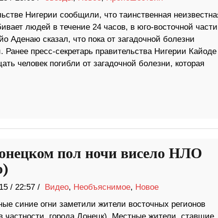
льстве Нигерии сообщили, что таинственная неизвестна
ивает людей в течение 24 часов, в юго-восточной части
о Аденаю сказал, что пока от загадочной болезни
и. Ранее пресс-секретарь правительства Нигерии Кайоде
ть человек погибли от загадочной болезни, которая
онецком пол ночи висело НЛО
о)
15
/
22:57 /
Видео
,
Необъяснимое
,
Новое
ные синие огни заметили жители восточных регионов
в частности, города Донецк). Местные жители, ставшие