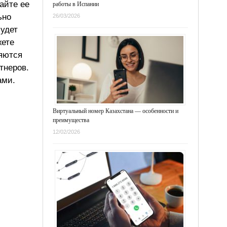
айте ее
работы в Испании
ьно
26/03/2026
будет
жете
ляются
тнеров.
ами.
Виртуальный номер Казахстана — особенности и
преимущества
12/02/2026