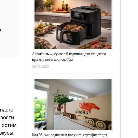
в
Аерогриль — сучасний помічник для швидкого
приготування корисної їжі
28/05/2026
знаете
овости
ы хотим
вкусы.
Код 95: как водителям получить сертификат для