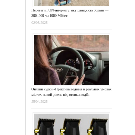
Переваги PON-інтернету: яку швидкість обрати —
300, 500 чи 1000 Мбіт/с
02/05/2025
Онлайн курси «Практика водіння в реальних умовах
міста»: новий рівень підготовки водіїв
25/04/2025