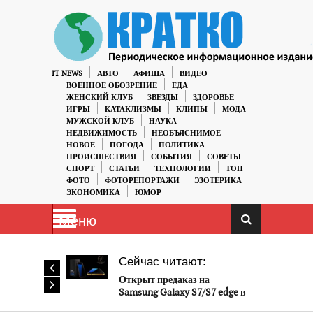
IT NEWS
АВТО
АФИША
ВИДЕО
ВОЕННОЕ ОБОЗРЕНИЕ
ЕДА
ЖЕНСКИЙ КЛУБ
ЗВЕЗДЫ
ЗДОРОВЬЕ
ИГРЫ
КАТАКЛИЗМЫ
КЛИПЫ
МОДА
МУЖСКОЙ КЛУБ
НАУКА
НЕДВИЖИМОСТЬ
НЕОБЪЯСНИМОЕ
НОВОЕ
ПОГОДА
ПОЛИТИКА
ПРОИСШЕСТВИЯ
СОБЫТИЯ
СОВЕТЫ
СПОРТ
СТАТЬИ
ТЕХНОЛОГИИ
ТОП
ФОТО
ФОТОРЕПОРТАЖИ
ЭЗОТЕРИКА
ЭКОНОМИКА
ЮМОР
Меню
Сейчас читают:
Открыт предаказ на
Samsung Galaxy S7/S7 edge в
позолоченном корпусе