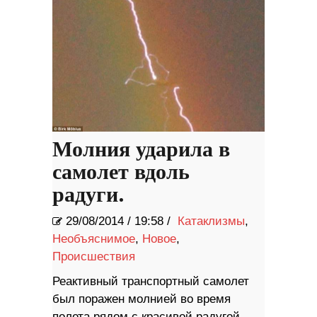
Молния ударила в
самолет вдоль
радуги.
29/08/2014
/
19:58 /
Катаклизмы
,
Необъяснимое
,
Новое
,
Происшествия
Реактивный транспортный самолет
был поражен молнией во время
полета рядом с красивой радугой.