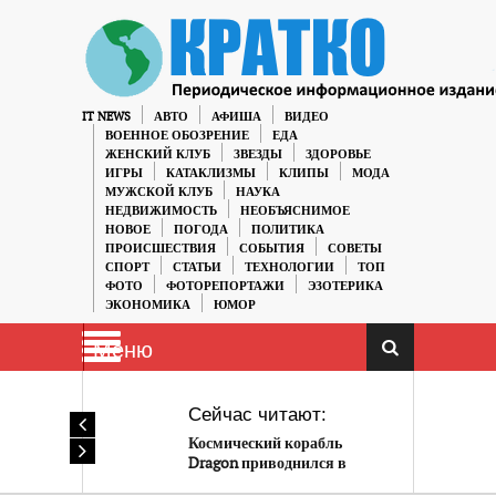
IT NEWS
АВТО
АФИША
ВИДЕО
ВОЕННОЕ ОБОЗРЕНИЕ
ЕДА
ЖЕНСКИЙ КЛУБ
ЗВЕЗДЫ
ЗДОРОВЬЕ
ИГРЫ
КАТАКЛИЗМЫ
КЛИПЫ
МОДА
МУЖСКОЙ КЛУБ
НАУКА
НЕДВИЖИМОСТЬ
НЕОБЪЯСНИМОЕ
НОВОЕ
ПОГОДА
ПОЛИТИКА
ПРОИСШЕСТВИЯ
СОБЫТИЯ
СОВЕТЫ
СПОРТ
СТАТЬИ
ТЕХНОЛОГИИ
ТОП
ФОТО
ФОТОРЕПОРТАЖИ
ЭЗОТЕРИКА
ЭКОНОМИКА
ЮМОР
Меню
Сейчас читают:
Космический корабль
Dragon приводнился в
океане