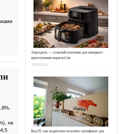
шками
Аерогриль — сучасний помічник для швидкого
приготування корисної їжі
28/05/2026
ли
,8%.
%), на
4,5
Код 95: как водителям получить сертификат для