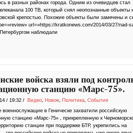
сь в разных районах города. Одним из очевидцев стал
телеканала 100 ТВ, который снял неопознанные объекты 
овской крепостью. Похожие объекты были замечены и с
e=»review» url=»https://kratkonews.com/2014/03/27/nad-s
т-Петербургом наблюдали
нские войска взяли под контрол
ационную станцию «Марс-75».
14
/
19:32 /
Видео
,
Новое
,
Политика
,
События
е военнослужащие в Геническе захватили российскую
нную станцию «Марс-75» , прикрепленную к Черноморск
рриторию станции при поддержке БТР, укрепились на
. где российские войска не появлялись уже около двух