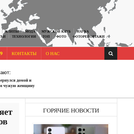
КЛИПЫ
МОДА
МУЖСКОЙ КЛУБ
НАУКА
ТЬИ
ТЕХНОЛОГИИ
ТОП
ФОТО
ФОТОРЕПОРТАЖИ
9
КОНТАКТЫ
О НАС
ают:
ернулся домой и
ам чужую женщину
жены
яет
ГОРЯЧИЕ НОВОСТИ
ов