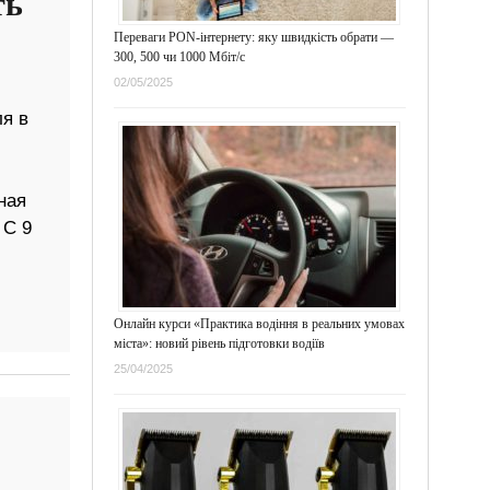
ть
Переваги PON-інтернету: яку швидкість обрати —
300, 500 чи 1000 Мбіт/с
02/05/2025
я в
ная
 C 9
Онлайн курси «Практика водіння в реальних умовах
міста»: новий рівень підготовки водіїв
25/04/2025