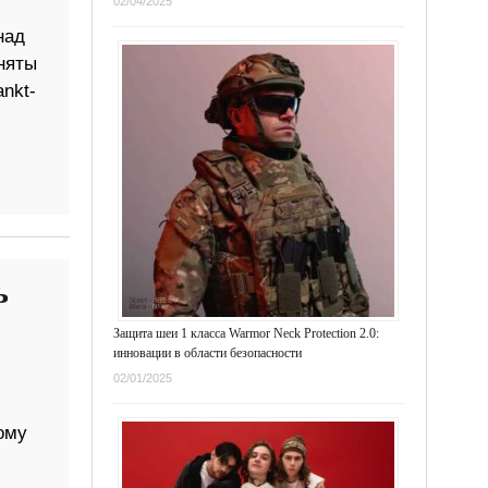
02/04/2025
над
няты
ankt-
ь
Защита шеи 1 класса Warmor Neck Protection 2.0:
инновации в области безопасности
02/01/2025
ому