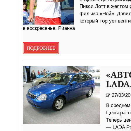
Пикси Лотт в желтом 
фильма «Ной». Дэвид 
который торгует вен
в воскресенье. Рианна
ПОДРОБНЕЕ
«АВТО
LADA
27/03/20
В среднем
Цены расп
Теперь цен
— LADA Pri