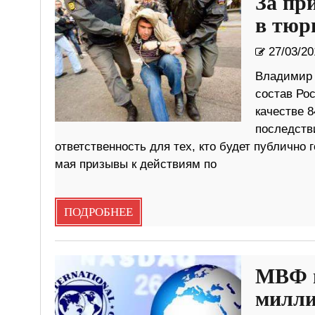
За пр
в тюр
27/03/20
Владимир 
состав Рос
качестве 8
последств
ответственность для тех, кто будет публично 
мая призывы к действиям по
ПОДРОБНЕЕ
МВФ в
милли