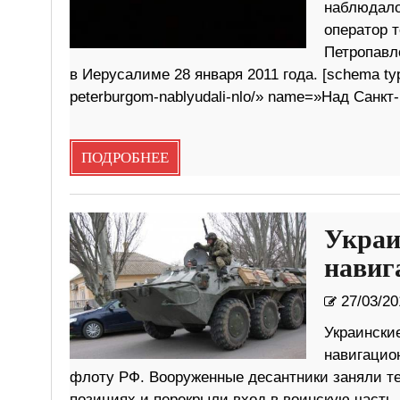
наблюдало
оператор 
Петропавл
в Иерусалиме 28 января 2011 года. [schema typ
peterburgom-nablyudali-nlo/» name=»Над Санк
ПОДРОБНЕЕ
Украи
навиг
27/03/20
Украински
навигацио
флоту РФ. Вооруженные десантники заняли те
позициях и перекрыли вход в воинскую часть…