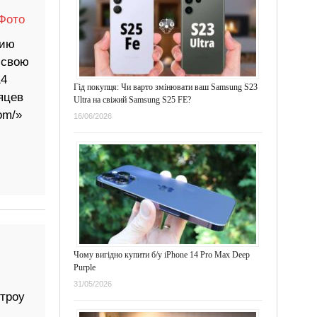
Фото
цию
 свою
14
Гід покупця: Чи варто змінювати ваш Samsung S23
яцев
Ultra на свіжий Samsung S25 FE?
om/»
16/06/2026
Чому вигідно купити б/у iPhone 14 Pro Max Deep
Purple
31/05/2026
троу