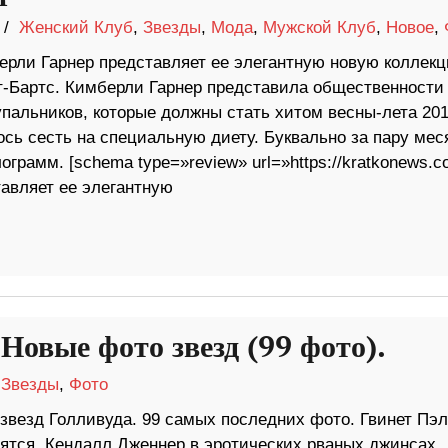
4 /
Женский Клуб
,
Звезды
,
Мода
,
Мужской Клуб
,
Новое
,
ли Гарнер представляет ее элегантную новую коллек
т-Бартс. Кимберли Гарнер представила общественности
пальников, которые должны стать хитом весны-лета 20
сь сесть на специальную диету. Буквально за пару мес
рамм. [schema type=»review» url=»https://kratkonews.c
вляет ее элегантную
Новые фото звезд (99 фото).
/
Звезды
,
Фото
звезд Голливуда. 99 самых последних фото. Гвинет Пэл
ятся. Кендалл Дженнер в эротических рваных джинсах.