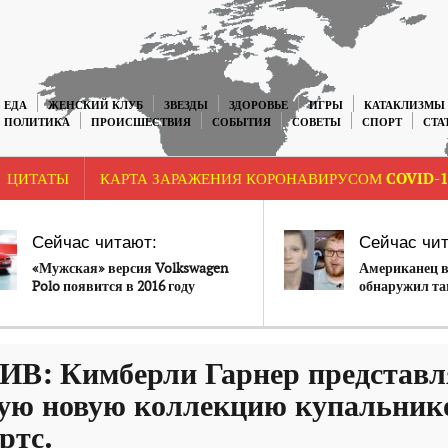
ЕДА
ЖЕНСКИЙ КЛУБ
ЗВЕЗДЫ
ЗДОРОВЬЕ
ИГРЫ
КАТАКЛИЗМЫ
ПОЛИТИКА
ПРОИСШЕСТВИЯ
СОБЫТИЯ
СОВЕТЫ
СПОРТ
СТА
ЦИТАТЫ
КАРТА ЗАРАЖЕНИЯ КОРОНАВИРУСОМ COVID-1
Сейчас читают:
Сейчас чит
«Мужская» версия Volkswagen
Американец в
Polo появится в 2016 году
обнаружил т
в одежде его 
: Кимберли Гарнер представл
ную новую коллекцию купальник
ртс.