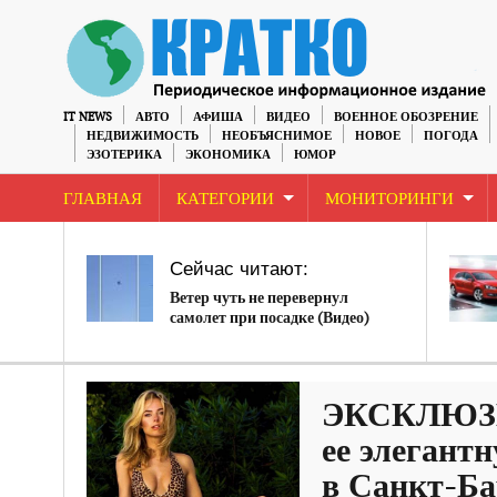
IT NEWS
АВТО
АФИША
ВИДЕО
ВОЕННОЕ ОБОЗРЕНИЕ
НЕДВИЖИМОСТЬ
НЕОБЪЯСНИМОЕ
НОВОЕ
ПОГОДА
ЭЗОТЕРИКА
ЭКОНОМИКА
ЮМОР
ГЛАВНАЯ
КАТЕГОРИИ
МОНИТОРИНГИ
Сейчас читают:
Ветер чуть не перевернул
самолет при посадке (Видео)
ЭКСКЛЮЗИВ
ее элегант
в Санкт-Ба