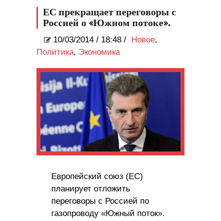
руководители морят
ЕС прекращает переговоры с
жителей голодом.
Россией о «Южном потоке».
10/03/2014
/
18:48 /
Новое
,
Политика
,
Экономика
Европейский союз (ЕС)
планирует отложить
переговоры с Россией по
газопроводу «Южный поток».