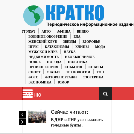
IT NEWS
АВТО
АФИША
ВИДЕО
ВОЕННОЕ ОБОЗРЕНИЕ
ЕДА
ЖЕНСКИЙ КЛУБ
ЗВЕЗДЫ
ЗДОРОВЬЕ
ИГРЫ
КАТАКЛИЗМЫ
КЛИПЫ
МОДА
МУЖСКОЙ КЛУБ
НАУКА
НЕДВИЖИМОСТЬ
НЕОБЪЯСНИМОЕ
НОВОЕ
ПОГОДА
ПОЛИТИКА
ПРОИСШЕСТВИЯ
СОБЫТИЯ
СОВЕТЫ
СПОРТ
СТАТЬИ
ТЕХНОЛОГИИ
ТОП
ФОТО
ФОТОРЕПОРТАЖИ
ЭЗОТЕРИКА
ЭКОНОМИКА
ЮМОР
Меню
Сейчас читают:
В ДНР и ЛНР уже начались
голодные бунты.
Новоиспеченные