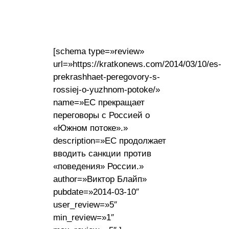
[schema type=»review»
url=»https://kratkonews.com/2014/03/10/es-
prekrashhaet-peregovory-s-
rossiej-o-yuzhnom-potoke/»
name=»ЕС прекращает
переговоры с Россией о
«Южном потоке».»
description=»ЕС продолжает
вводить санкции против
«поведения» России.»
author=»Виктор Блайп»
pubdate=»2014-03-10″
user_review=»5″
min_review=»1″