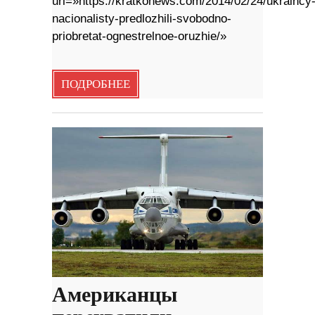
url=»https://kratkonews.com/2014/02/24/ukraincy
nacionalisty-predlozhili-svobodno-
priobretat-ognestrelnoe-oruzhie/»
ПОДРОБНЕЕ
Американцы