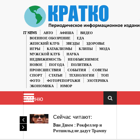
IT NEWS
АВТО
АФИША
ВИДЕО
ВОЕННОЕ ОБОЗРЕНИЕ
ЕДА
ЖЕНСКИЙ КЛУБ
ЗВЕЗДЫ
ЗДОРОВЬЕ
ИГРЫ
КАТАКЛИЗМЫ
КЛИПЫ
МОДА
МУЖСКОЙ КЛУБ
НАУКА
НЕДВИЖИМОСТЬ
НЕОБЪЯСНИМОЕ
НОВОЕ
ПОГОДА
ПОЛИТИКА
ПРОИСШЕСТВИЯ
СОБЫТИЯ
СОВЕТЫ
СПОРТ
СТАТЬИ
ТЕХНОЛОГИИ
ТОП
ФОТО
ФОТОРЕПОРТАЖИ
ЭЗОТЕРИКА
ЭКОНОМИКА
ЮМОР
Меню
Сейчас читают:
Baн Дaмм : Рокфеллер и
Ротшильд не дадут Трампу
стать президентом