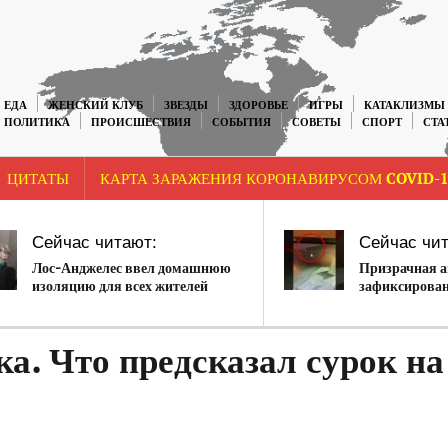
ЕДА
ЖЕНСКИЙ КЛУБ
ЗВЕЗДЫ
ЗДОРОВЬЕ
ИГРЫ
КАТАКЛИЗМЫ
ПОЛИТИКА
ПРОИСШЕСТВИЯ
СОБЫТИЯ
СОВЕТЫ
СПОРТ
СТА
ЦИТАТЫ
КАРТА ЗАРАЖЕНИЯ КОРОНАВИРУСОМ COVID-1
Сейчас читают:
Сейчас чит
Лос-Анджелес ввел домашнюю
Призрачная 
изоляцию для всех жителей
зафиксирован
видеонаблюде
пабе
ка. Что предсказал сурок на