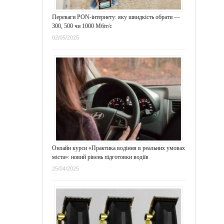
Переваги PON-інтернету: яку швидкість обрати —
300, 500 чи 1000 Мбіт/с
02/05/2025
Онлайн курси «Практика водіння в реальних умовах
міста»: новий рівень підготовки водіїв
25/04/2025