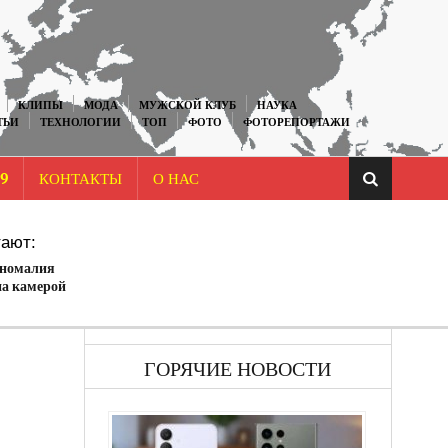
КЛИПЫ
МОДА
МУЖСКОЙ КЛУБ
НАУКА
ТЬИ
ТЕХНОЛОГИИ
ТОП
ФОТО
ФОТОРЕПОРТАЖИ
9
КОНТАКТЫ
О НАС
ают:
аномалия
а камерой
ния в английском
ГОРЯЧИЕ НОВОСТИ