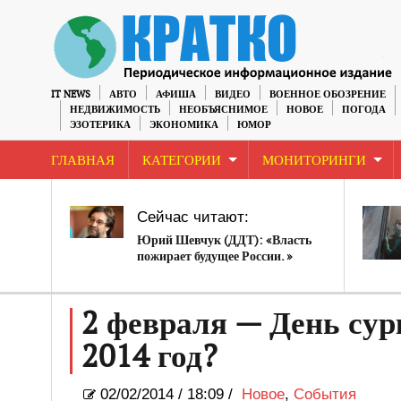
IT NEWS
АВТО
АФИША
ВИДЕО
ВОЕННОЕ ОБОЗРЕНИЕ
НЕДВИЖИМОСТЬ
НЕОБЪЯСНИМОЕ
НОВОЕ
ПОГОДА
ЭЗОТЕРИКА
ЭКОНОМИКА
ЮМОР
ГЛАВНАЯ
КАТЕГОРИИ
МОНИТОРИНГИ
Сейчас читают:
Юрий Шевчук (ДДТ): «Власть
пожирает будущее России. »
(видео)
2 февраля — День сур
2014 год?
02/02/2014
/
18:09 /
Новое
,
События