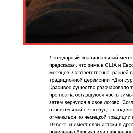
Легендарный «национальный мете
предсказал, что зима в США и Евро
месяцев. Соответственно, ранней 
традиционной церемонии «Дня сурк
Красивое существо разочаровало 
прогноз на оставшуюся часть зимы
затем вернулся в свое логово. Согл
отопительный сезон будет продолж
отмечаться по немецкой традиции 
19 веке, и имеет свои истоки в др
поведению барсука или священног