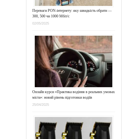
Переваги PON-інтернету: яку швидкість обрати —
300, 500 чи 1000 Мбіт/с
02/05/2025
Онлайн курси «Практика водіння в реальних умовах
міста»: новий рівень підготовки водіїв
25/04/2025