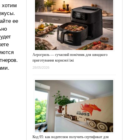
ы хотим
вкусы.
айте ее
ьно
будет
жете
ляются
Аерогриль — сучасний помічник для швидкого
тнеров.
приготування корисної їжі
ами.
28/05/2026
Код 95: как водителям получить сертификат для