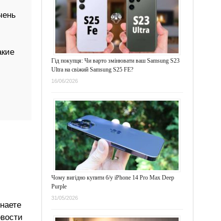
чень
акие
Гід покупця: Чи варто змінювати ваш Samsung S23
Ultra на свіжий Samsung S25 FE?
16/06/2026
Чому вигідно купити б/у iPhone 14 Pro Max Deep
Purple
31/05/2026
знаете
овости