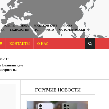
КЛИПЫ
МОДА
МУЖСКОЙ КЛУБ
НАУКА
ТЬИ
ТЕХНОЛОГИИ
ТОП
ФОТО
ФОТОРЕПОРТАЖИ
9
КОНТАКТЫ
О НАС
ают:
в Боливии идут
мотрите на
ГОРЯЧИЕ НОВОСТИ