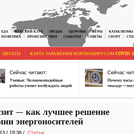
ЕДА
ЖЕНСКИЙ КЛУБ
ЗВЕЗДЫ
ЗДОРОВЬЕ
ИГРЫ
КАТАКЛИЗМЫ
ПОЛИТИКА
ПРОИСШЕСТВИЯ
СОБЫТИЯ
СОВЕТЫ
СПОРТ
СТА
ЦИТАТЫ
КАРТА ЗАРАЖЕНИЯ КОРОНАВИРУСОМ COVID-1
Сейчас читают:
Сейчас чит
Ученые: Человекоподобные
Почему часы 
роботы умеют возбуждать людей
«назад» — пос
циферблат
зит — как лучшее решение
мии энергоносителей
13
/
19:36 /
Статьи