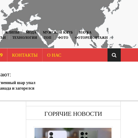
КЛИПЫ
МОДА
МУЖСКОЙ КЛУБ
НАУКА
ТЬИ
ТЕХНОЛОГИИ
ТОП
ФОТО
ФОТОРЕПОРТАЖИ
9
КОНТАКТЫ
О НАС
ают:
гненный шар упал
анада и загорелся
ГОРЯЧИЕ НОВОСТИ