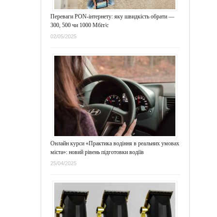
Переваги PON-інтернету: яку швидкість обрати —
300, 500 чи 1000 Мбіт/с
02/05/2025
Онлайн курси «Практика водіння в реальних умовах
міста»: новий рівень підготовки водіїв
25/04/2025