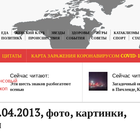
ЕДА
ЖЕНСКИЙ КЛУБ
ЗВЕЗДЫ
ЗДОРОВЬЕ
ИГРЫ
КАТАКЛИЗМЫ
ПОЛИТИКА
ПРОИСШЕСТВИЯ
СОБЫТИЯ
СОВЕТЫ
СПОРТ
СТА
ЦИТАТЫ
КАРТА ЗАРАЖЕНИЯ КОРОНАВИРУСОМ COVID-1
Сейчас читают:
Сейчас чит
Эти шесть знаков разбогатеют
Загадочный о
осенью
в Пичленде, К
04.2013, фото, картинки,
ы