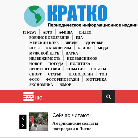
IT NEWS
АВТО
АФИША
ВИДЕО
ВОЕННОЕ ОБОЗРЕНИЕ
ЕДА
ЖЕНСКИЙ КЛУБ
ЗВЕЗДЫ
ЗДОРОВЬЕ
ИГРЫ
КАТАКЛИЗМЫ
КЛИПЫ
МОДА
МУЖСКОЙ КЛУБ
НАУКА
НЕДВИЖИМОСТЬ
НЕОБЪЯСНИМОЕ
НОВОЕ
ПОГОДА
ПОЛИТИКА
ПРОИСШЕСТВИЯ
СОБЫТИЯ
СОВЕТЫ
СПОРТ
СТАТЬИ
ТЕХНОЛОГИИ
ТОП
ФОТО
ФОТОРЕПОРТАЖИ
ЭЗОТЕРИКА
ЭКОНОМИКА
ЮМОР
Меню
Сейчас читают:
Американские солдаты
пострадали в Литве