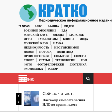
IT NEWS
АВТО
АФИША
ВИДЕО
ВОЕННОЕ ОБОЗРЕНИЕ
ЕДА
ЖЕНСКИЙ КЛУБ
ЗВЕЗДЫ
ЗДОРОВЬЕ
ИГРЫ
КАТАКЛИЗМЫ
КЛИПЫ
МОДА
МУЖСКОЙ КЛУБ
НАУКА
НЕДВИЖИМОСТЬ
НЕОБЪЯСНИМОЕ
НОВОЕ
ПОГОДА
ПОЛИТИКА
ПРОИСШЕСТВИЯ
СОБЫТИЯ
СОВЕТЫ
СПОРТ
СТАТЬИ
ТЕХНОЛОГИИ
ТОП
ФОТО
ФОТОРЕПОРТАЖИ
ЭЗОТЕРИКА
ЭКОНОМИКА
ЮМОР
Меню
Сейчас читают:
Пассажир самолета заснял
НЛО во время полета