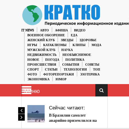
IT NEWS
АВТО
АФИША
ВИДЕО
ВОЕННОЕ ОБОЗРЕНИЕ
ЕДА
ЖЕНСКИЙ КЛУБ
ЗВЕЗДЫ
ЗДОРОВЬЕ
ИГРЫ
КАТАКЛИЗМЫ
КЛИПЫ
МОДА
МУЖСКОЙ КЛУБ
НАУКА
НЕДВИЖИМОСТЬ
НЕОБЪЯСНИМОЕ
НОВОЕ
ПОГОДА
ПОЛИТИКА
ПРОИСШЕСТВИЯ
СОБЫТИЯ
СОВЕТЫ
СПОРТ
СТАТЬИ
ТЕХНОЛОГИИ
ТОП
ФОТО
ФОТОРЕПОРТАЖИ
ЭЗОТЕРИКА
ЭКОНОМИКА
ЮМОР
Меню
Сейчас читают:
В Бразилии самолет
аварийно приземлился на
воду (ВИДЕО)