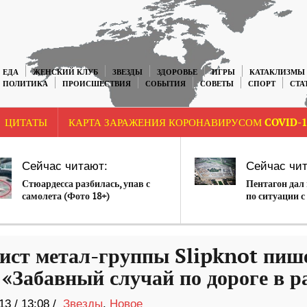
ЕДА
ЖЕНСКИЙ КЛУБ
ЗВЕЗДЫ
ЗДОРОВЬЕ
ИГРЫ
КАТАКЛИЗМЫ
ПОЛИТИКА
ПРОИСШЕСТВИЯ
СОБЫТИЯ
СОВЕТЫ
СПОРТ
СТА
ЦИТАТЫ
КАРТА ЗАРАЖЕНИЯ КОРОНАВИРУСОМ COVID-1
Сейчас читают:
Сейчас чит
Стюардесса разбилась, упав с
Пентагон дал
самолета (Фото 18+)
по ситуации с
США
ист метал-группы Slipknot пиш
 «Забавный случай по дороге в р
13
/
13:08 /
Звезды
,
Новое