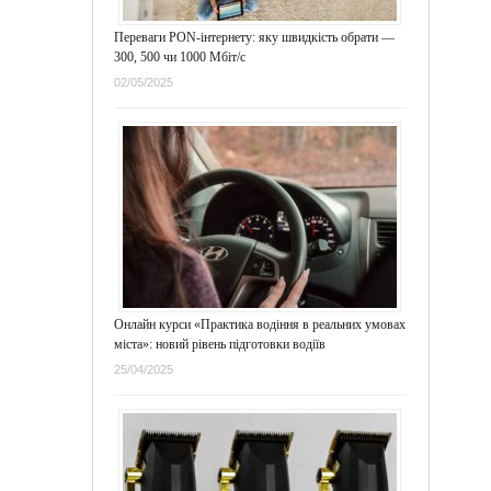
Переваги PON-інтернету: яку швидкість обрати —
300, 500 чи 1000 Мбіт/с
02/05/2025
Онлайн курси «Практика водіння в реальних умовах
міста»: новий рівень підготовки водіїв
25/04/2025