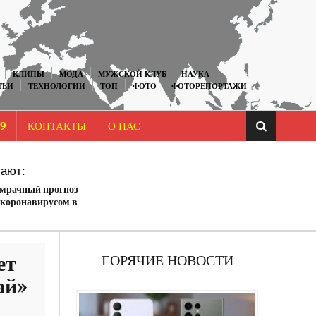
КЛИПЫ
МОДА
МУЖСКОЙ КЛУБ
НАУКА
ТЬИ
ТЕХНОЛОГИИ
ТОП
ФОТО
ФОТОРЕПОРТАЖИ
9
КОНТАКТЫ
О НАС
ают:
 мрачный прогноз
 коронавирусом в
ет
ГОРЯЧИЕ НОВОСТИ
ай»