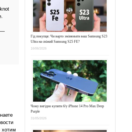
knot
е.
 —
Гід покупця: Чи варто змінювати ваш Samsung S23
Ultra на свіжий Samsung S25 FE?
16/06/2026
Чому вигідно купити б/у iPhone 14 Pro Max Deep
Purple
знаете
31/05/2026
овости
ы хотим