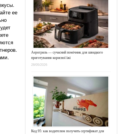
вкусы.
айте ее
ьно
будет
жете
ляются
тнеров.
Аерогриль — сучасний помічник для швидкого
ами.
приготування корисної їжі
28/05/2026
Код 95: как водителям получить сертификат для