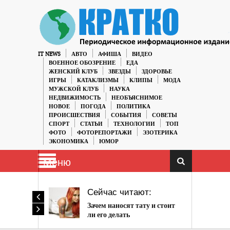
IT NEWS
АВТО
АФИША
ВИДЕО
ВОЕННОЕ ОБОЗРЕНИЕ
ЕДА
ЖЕНСКИЙ КЛУБ
ЗВЕЗДЫ
ЗДОРОВЬЕ
ИГРЫ
КАТАКЛИЗМЫ
КЛИПЫ
МОДА
МУЖСКОЙ КЛУБ
НАУКА
НЕДВИЖИМОСТЬ
НЕОБЪЯСНИМОЕ
НОВОЕ
ПОГОДА
ПОЛИТИКА
ПРОИСШЕСТВИЯ
СОБЫТИЯ
СОВЕТЫ
СПОРТ
СТАТЬИ
ТЕХНОЛОГИИ
ТОП
ФОТО
ФОТОРЕПОРТАЖИ
ЭЗОТЕРИКА
ЭКОНОМИКА
ЮМОР
Меню
Сейчас читают:
Зачем наносят тату и стоит
ли его делать