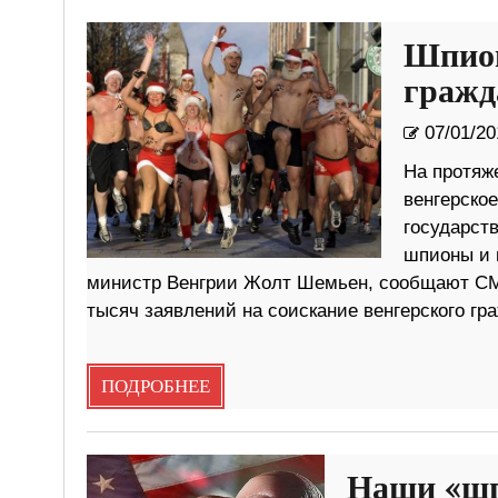
Шпион
гражд
07/01/20
На протяж
венгерско
государств
шпионы и 
министр Венгрии Жолт Шемьен, сообщают СМИ
тысяч заявлений на соискание венгерского гр
ПОДРОБНЕЕ
Наши «шп