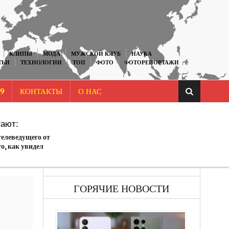
КЛИПЫ
МОДА
МУЖСКОЙ КЛУБ
НАУКА
ТЬИ
ТЕХНОЛОГИИ
ТОП
ФОТО
ФОТОРЕПОРТАЖИ
9
КОНТАКТЫ
О НАС
ают:
телеведущего от
го, как увидел
и
ГОРЯЧИЕ НОВОСТИ