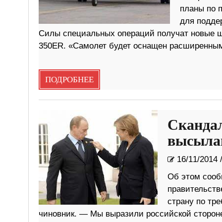
планы по п
для подде
Силы специальных операций получат новые шп
350ER. «Самолет будет оснащен расширенным
ПОДРОБНЕЕ
Скандал
высыла
16/11/2014
Об этом сообщ
правительств
страну по тр
чиновник. — Мы выразили российской стороне