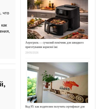
, что
 как
ения,
Аерогриль — сучасний помічник для швидкого
приготування корисної їжі
28/05/2026
й,
Код 95: как водителям получить сертификат для