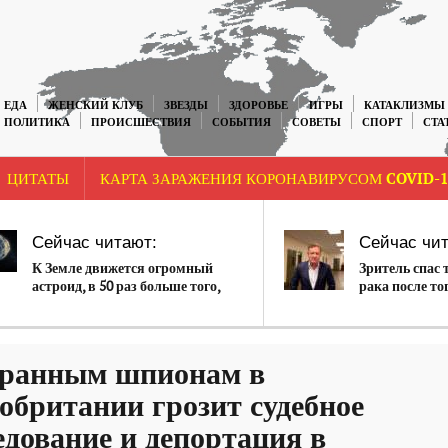
ЕДА
ЖЕНСКИЙ КЛУБ
ЗВЕЗДЫ
ЗДОРОВЬЕ
ИГРЫ
КАТАКЛИЗМЫ
ПОЛИТИКА
ПРОИСШЕСТВИЯ
СОБЫТИЯ
СОВЕТЫ
СПОРТ
СТА
ЦИТАТЫ
КАРТА ЗАРАЖЕНИЯ КОРОНАВИРУСОМ COVID-1
Сейчас читают:
Сейчас чит
К Земле движется огромный
Зритель спас 
астроид, в 50 раз больше того,
рака после то
который убил динозавров
пятно на груд
ранным шпионам в
обритании грозит судебное
едование и депортация в