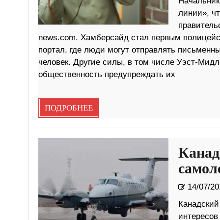
Начальник
линии», ч
правительс
news.com. Хамберсайд стал первым полицейс
портал, где люди могут отправлять письменн
человек. Другие силы, в том числе Уэст-Мид
общественность предупреждать их
ПОДРОБНЕЕ
Канад
самол
14/07/20
Канадский
интересов