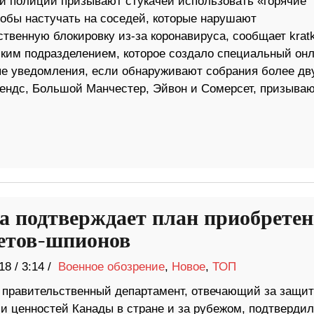
и полиции призывают стукачей использовать «горячие
тобы настучать на соседей, которые нарушают
твенную блокировку из-за коронавируса, сообщает krat
ким подразделением, которое создало специальный онл
ые уведомления, если обнаруживают собрания более дв
лендс, Большой Манчестер, Эйвон и Сомерсет, призыва
а подтверждает план приобрете
етов-шпионов
18
/
3:14 /
Военное обозрение
,
Новое
,
ТОП
 правительственный департамент, отвечающий за защит
 и ценностей Канады в стране и за рубежом, подтвердил