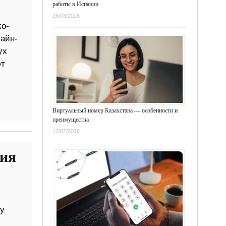
работы в Испании
26/03/2026
ko-
айн-
ух
ют
Виртуальный номер Казахстана — особенности и
преимущества
12/02/2026
ния
у