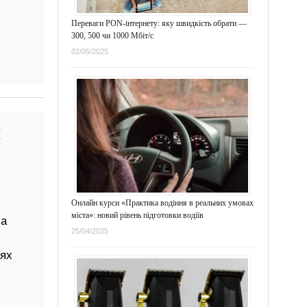
Переваги PON-інтернету: яку швидкість обрати —
300, 500 чи 1000 Мбіт/с
02/05/2025
я
Онлайн курси «Практика водіння в реальних умовах
міста»: новий рівень підготовки водіїв
ла
25/04/2025
иях