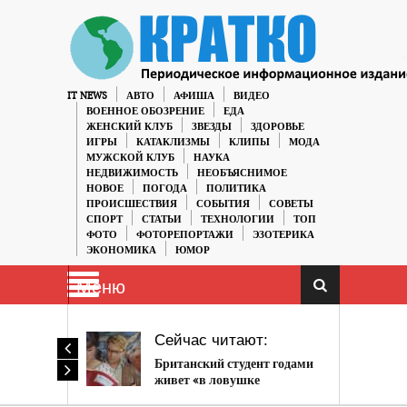
IT NEWS
АВТО
АФИША
ВИДЕО
ВОЕННОЕ ОБОЗРЕНИЕ
ЕДА
ЖЕНСКИЙ КЛУБ
ЗВЕЗДЫ
ЗДОРОВЬЕ
ИГРЫ
КАТАКЛИЗМЫ
КЛИПЫ
МОДА
МУЖСКОЙ КЛУБ
НАУКА
НЕДВИЖИМОСТЬ
НЕОБЪЯСНИМОЕ
НОВОЕ
ПОГОДА
ПОЛИТИКА
ПРОИСШЕСТВИЯ
СОБЫТИЯ
СОВЕТЫ
СПОРТ
СТАТЬИ
ТЕХНОЛОГИИ
ТОП
ФОТО
ФОТОРЕПОРТАЖИ
ЭЗОТЕРИКА
ЭКОНОМИКА
ЮМОР
Меню
Сейчас читают:
Британский студент годами
живет «в ловушке
времени».