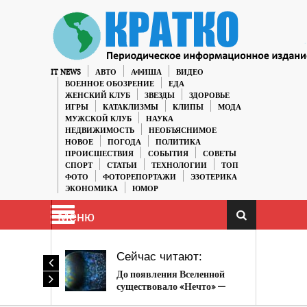
IT NEWS
АВТО
АФИША
ВИДЕО
ВОЕННОЕ ОБОЗРЕНИЕ
ЕДА
ЖЕНСКИЙ КЛУБ
ЗВЕЗДЫ
ЗДОРОВЬЕ
ИГРЫ
КАТАКЛИЗМЫ
КЛИПЫ
МОДА
МУЖСКОЙ КЛУБ
НАУКА
НЕДВИЖИМОСТЬ
НЕОБЪЯСНИМОЕ
НОВОЕ
ПОГОДА
ПОЛИТИКА
ПРОИСШЕСТВИЯ
СОБЫТИЯ
СОВЕТЫ
СПОРТ
СТАТЬИ
ТЕХНОЛОГИИ
ТОП
ФОТО
ФОТОРЕПОРТАЖИ
ЭЗОТЕРИКА
ЭКОНОМИКА
ЮМОР
Меню
Сейчас читают:
До появления Вселенной
существовало «Нечто» —
ученые