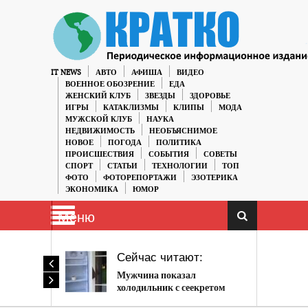
IT NEWS
АВТО
АФИША
ВИДЕО
ВОЕННОЕ ОБОЗРЕНИЕ
ЕДА
ЖЕНСКИЙ КЛУБ
ЗВЕЗДЫ
ЗДОРОВЬЕ
ИГРЫ
КАТАКЛИЗМЫ
КЛИПЫ
МОДА
МУЖСКОЙ КЛУБ
НАУКА
НЕДВИЖИМОСТЬ
НЕОБЪЯСНИМОЕ
НОВОЕ
ПОГОДА
ПОЛИТИКА
ПРОИСШЕСТВИЯ
СОБЫТИЯ
СОВЕТЫ
СПОРТ
СТАТЬИ
ТЕХНОЛОГИИ
ТОП
ФОТО
ФОТОРЕПОРТАЖИ
ЭЗОТЕРИКА
ЭКОНОМИКА
ЮМОР
Меню
Сейчас читают:
Мужчина показал
холодильник с сеекретом