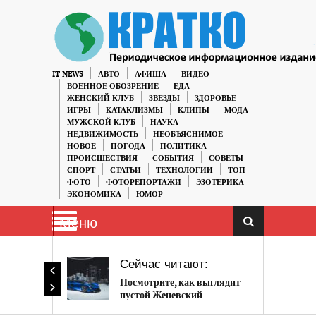
IT NEWS
АВТО
АФИША
ВИДЕО
ВОЕННОЕ ОБОЗРЕНИЕ
ЕДА
ЖЕНСКИЙ КЛУБ
ЗВЕЗДЫ
ЗДОРОВЬЕ
ИГРЫ
КАТАКЛИЗМЫ
КЛИПЫ
МОДА
МУЖСКОЙ КЛУБ
НАУКА
НЕДВИЖИМОСТЬ
НЕОБЪЯСНИМОЕ
НОВОЕ
ПОГОДА
ПОЛИТИКА
ПРОИСШЕСТВИЯ
СОБЫТИЯ
СОВЕТЫ
СПОРТ
СТАТЬИ
ТЕХНОЛОГИИ
ТОП
ФОТО
ФОТОРЕПОРТАЖИ
ЭЗОТЕРИКА
ЭКОНОМИКА
ЮМОР
Меню
Сейчас читают:
Посмотрите, как выглядит
пустой Женевский
автосалон