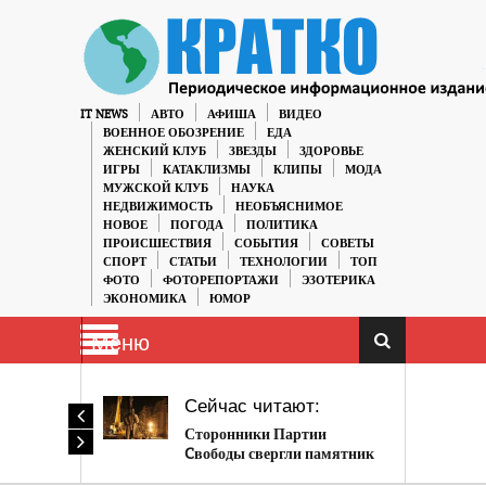
IT NEWS
АВТО
АФИША
ВИДЕО
ВОЕННОЕ ОБОЗРЕНИЕ
ЕДА
ЖЕНСКИЙ КЛУБ
ЗВЕЗДЫ
ЗДОРОВЬЕ
ИГРЫ
КАТАКЛИЗМЫ
КЛИПЫ
МОДА
МУЖСКОЙ КЛУБ
НАУКА
НЕДВИЖИМОСТЬ
НЕОБЪЯСНИМОЕ
НОВОЕ
ПОГОДА
ПОЛИТИКА
ПРОИСШЕСТВИЯ
СОБЫТИЯ
СОВЕТЫ
СПОРТ
СТАТЬИ
ТЕХНОЛОГИИ
ТОП
ФОТО
ФОТОРЕПОРТАЖИ
ЭЗОТЕРИКА
ЭКОНОМИКА
ЮМОР
Меню
Сейчас читают:
Сторонники Партии
Cвободы свергли памятник
Ленину в Киеве