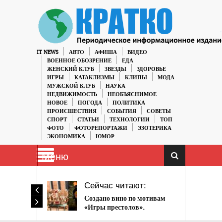
IT NEWS
АВТО
АФИША
ВИДЕО
ВОЕННОЕ ОБОЗРЕНИЕ
ЕДА
ЖЕНСКИЙ КЛУБ
ЗВЕЗДЫ
ЗДОРОВЬЕ
ИГРЫ
КАТАКЛИЗМЫ
КЛИПЫ
МОДА
МУЖСКОЙ КЛУБ
НАУКА
НЕДВИЖИМОСТЬ
НЕОБЪЯСНИМОЕ
НОВОЕ
ПОГОДА
ПОЛИТИКА
ПРОИСШЕСТВИЯ
СОБЫТИЯ
СОВЕТЫ
СПОРТ
СТАТЬИ
ТЕХНОЛОГИИ
ТОП
ФОТО
ФОТОРЕПОРТАЖИ
ЭЗОТЕРИКА
ЭКОНОМИКА
ЮМОР
Меню
Сейчас читают:
Создано вино по мотивам
«Игры престолов».