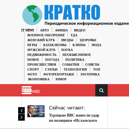
IT NEWS
АВТО
АФИША
ВИДЕО
ВОЕННОЕ ОБОЗРЕНИЕ
ЕДА
ЖЕНСКИЙ КЛУБ
ЗВЕЗДЫ
ЗДОРОВЬЕ
ИГРЫ
КАТАКЛИЗМЫ
КЛИПЫ
МОДА
МУЖСКОЙ КЛУБ
НАУКА
НЕДВИЖИМОСТЬ
НЕОБЪЯСНИМОЕ
НОВОЕ
ПОГОДА
ПОЛИТИКА
ПРОИСШЕСТВИЯ
СОБЫТИЯ
СОВЕТЫ
СПОРТ
СТАТЬИ
ТЕХНОЛОГИИ
ТОП
ФОТО
ФОТОРЕПОРТАЖИ
ЭЗОТЕРИКА
ЭКОНОМИКА
ЮМОР
Меню
Сейчас читают:
Турецкие ВВС нанесли удар
по позициям «Исламского
государства» в Сирии