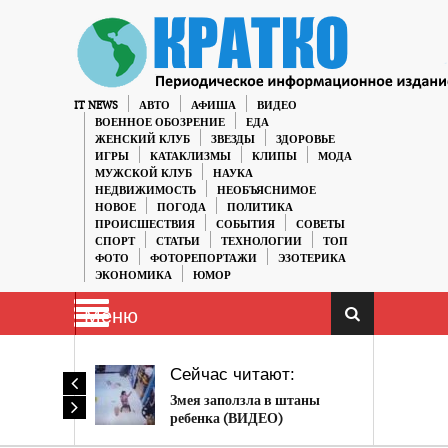
IT NEWS
АВТО
АФИША
ВИДЕО
ВОЕННОЕ ОБОЗРЕНИЕ
ЕДА
ЖЕНСКИЙ КЛУБ
ЗВЕЗДЫ
ЗДОРОВЬЕ
ИГРЫ
КАТАКЛИЗМЫ
КЛИПЫ
МОДА
МУЖСКОЙ КЛУБ
НАУКА
НЕДВИЖИМОСТЬ
НЕОБЪЯСНИМОЕ
НОВОЕ
ПОГОДА
ПОЛИТИКА
ПРОИСШЕСТВИЯ
СОБЫТИЯ
СОВЕТЫ
СПОРТ
СТАТЬИ
ТЕХНОЛОГИИ
ТОП
ФОТО
ФОТОРЕПОРТАЖИ
ЭЗОТЕРИКА
ЭКОНОМИКА
ЮМОР
Меню
Сейчас читают:
Змея заползла в штаны
ребенка (ВИДЕО)