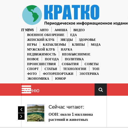
IT NEWS
АВТО
АФИША
ВИДЕО
ВОЕННОЕ ОБОЗРЕНИЕ
ЕДА
ЖЕНСКИЙ КЛУБ
ЗВЕЗДЫ
ЗДОРОВЬЕ
ИГРЫ
КАТАКЛИЗМЫ
КЛИПЫ
МОДА
МУЖСКОЙ КЛУБ
НАУКА
НЕДВИЖИМОСТЬ
НЕОБЪЯСНИМОЕ
НОВОЕ
ПОГОДА
ПОЛИТИКА
ПРОИСШЕСТВИЯ
СОБЫТИЯ
СОВЕТЫ
СПОРТ
СТАТЬИ
ТЕХНОЛОГИИ
ТОП
ФОТО
ФОТОРЕПОРТАЖИ
ЭЗОТЕРИКА
ЭКОНОМИКА
ЮМОР
Меню
Сейчас читают:
ООН: около 1 миллиона
растений и животных
находятся под угрозой