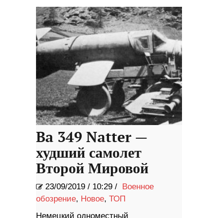
Ba 349 Natter —
худший самолет
Второй Мировой
23/09/2019
/
10:29 /
Военное
обозрение
,
Новое
,
ТОП
Немецкий одноместный