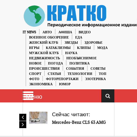
IT NEWS
АВТО
АФИША
ВИДЕО
ВОЕННОЕ ОБОЗРЕНИЕ
ЕДА
ЖЕНСКИЙ КЛУБ
ЗВЕЗДЫ
ЗДОРОВЬЕ
ИГРЫ
КАТАКЛИЗМЫ
КЛИПЫ
МОДА
МУЖСКОЙ КЛУБ
НАУКА
НЕДВИЖИМОСТЬ
НЕОБЪЯСНИМОЕ
НОВОЕ
ПОГОДА
ПОЛИТИКА
ПРОИСШЕСТВИЯ
СОБЫТИЯ
СОВЕТЫ
СПОРТ
СТАТЬИ
ТЕХНОЛОГИИ
ТОП
ФОТО
ФОТОРЕПОРТАЖИ
ЭЗОТЕРИКА
ЭКОНОМИКА
ЮМОР
Меню
Сейчас читают:
Mercedes-Benz CLS 63 AMG