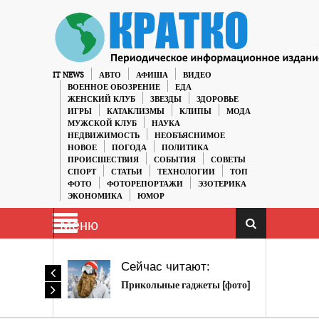
IT NEWS
АВТО
АФИША
ВИДЕО
ВОЕННОЕ ОБОЗРЕНИЕ
ЕДА
ЖЕНСКИЙ КЛУБ
ЗВЕЗДЫ
ЗДОРОВЬЕ
ИГРЫ
КАТАКЛИЗМЫ
КЛИПЫ
МОДА
МУЖСКОЙ КЛУБ
НАУКА
НЕДВИЖИМОСТЬ
НЕОБЪЯСНИМОЕ
НОВОЕ
ПОГОДА
ПОЛИТИКА
ПРОИСШЕСТВИЯ
СОБЫТИЯ
СОВЕТЫ
СПОРТ
СТАТЬИ
ТЕХНОЛОГИИ
ТОП
ФОТО
ФОТОРЕПОРТАЖИ
ЭЗОТЕРИКА
ЭКОНОМИКА
ЮМОР
Меню
Сейчас читают:
Прикольные гаджеты [фото]