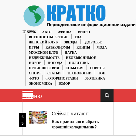
IT NEWS
АВТО
АФИША
ВИДЕО
ВОЕННОЕ ОБОЗРЕНИЕ
ЕДА
ЖЕНСКИЙ КЛУБ
ЗВЕЗДЫ
ЗДОРОВЬЕ
ИГРЫ
КАТАКЛИЗМЫ
КЛИПЫ
МОДА
МУЖСКОЙ КЛУБ
НАУКА
НЕДВИЖИМОСТЬ
НЕОБЪЯСНИМОЕ
НОВОЕ
ПОГОДА
ПОЛИТИКА
ПРОИСШЕСТВИЯ
СОБЫТИЯ
СОВЕТЫ
СПОРТ
СТАТЬИ
ТЕХНОЛОГИИ
ТОП
ФОТО
ФОТОРЕПОРТАЖИ
ЭЗОТЕРИКА
ЭКОНОМИКА
ЮМОР
Меню
Сейчас читают:
Как правильно выбрать
хороший холодильник?