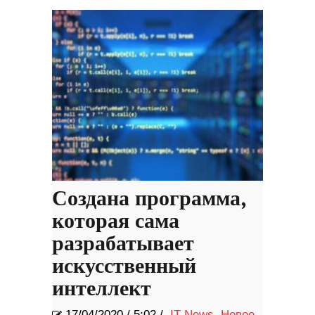
Создана программа,
которая сама
разрабатывает
искусственный
интеллект
17/04/2020
/
5:02 /
IT News
,
Новое
,