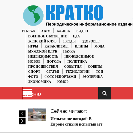
IT NEWS
АВТО
АФИША
ВИДЕО
ВОЕННОЕ ОБОЗРЕНИЕ
ЕДА
ЖЕНСКИЙ КЛУБ
ЗВЕЗДЫ
ЗДОРОВЬЕ
ИГРЫ
КАТАКЛИЗМЫ
КЛИПЫ
МОДА
МУЖСКОЙ КЛУБ
НАУКА
НЕДВИЖИМОСТЬ
НЕОБЪЯСНИМОЕ
НОВОЕ
ПОГОДА
ПОЛИТИКА
ПРОИСШЕСТВИЯ
СОБЫТИЯ
СОВЕТЫ
СПОРТ
СТАТЬИ
ТЕХНОЛОГИИ
ТОП
ФОТО
ФОТОРЕПОРТАЖИ
ЭЗОТЕРИКА
ЭКОНОМИКА
ЮМОР
Меню
Сейчас читают:
Испытание погодой.В
Европе стихия испытывает
людей на прочность.