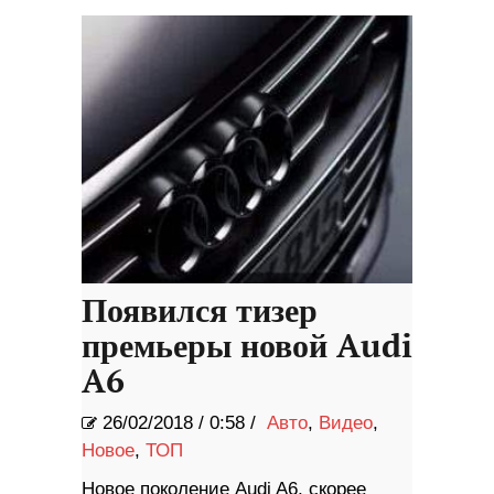
Появился тизер
премьеры новой Audi
A6
26/02/2018
/
0:58 /
Авто
,
Видео
,
Новое
,
ТОП
Новое поколение Audi A6, скорее