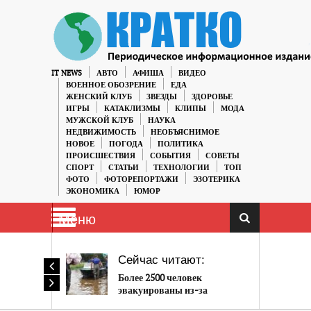
IT NEWS
АВТО
АФИША
ВИДЕО
ВОЕННОЕ ОБОЗРЕНИЕ
ЕДА
ЖЕНСКИЙ КЛУБ
ЗВЕЗДЫ
ЗДОРОВЬЕ
ИГРЫ
КАТАКЛИЗМЫ
КЛИПЫ
МОДА
МУЖСКОЙ КЛУБ
НАУКА
НЕДВИЖИМОСТЬ
НЕОБЪЯСНИМОЕ
НОВОЕ
ПОГОДА
ПОЛИТИКА
ПРОИСШЕСТВИЯ
СОБЫТИЯ
СОВЕТЫ
СПОРТ
СТАТЬИ
ТЕХНОЛОГИИ
ТОП
ФОТО
ФОТОРЕПОРТАЖИ
ЭЗОТЕРИКА
ЭКОНОМИКА
ЮМОР
Меню
Сейчас читают:
Более 2500 человек
эвакуированы из-за
наводнения на Дальнем