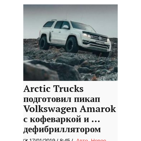
Arctic Trucks
подготовил пикап
Volkswagen Amarok
с кофеваркой и …
дефибриллятором
17/01/2019
/
8:45 /
Авто
,
Новое
,