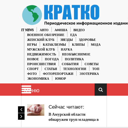
IT NEWS
АВТО
АФИША
ВИДЕО
ВОЕННОЕ ОБОЗРЕНИЕ
ЕДА
ЖЕНСКИЙ КЛУБ
ЗВЕЗДЫ
ЗДОРОВЬЕ
ИГРЫ
КАТАКЛИЗМЫ
КЛИПЫ
МОДА
МУЖСКОЙ КЛУБ
НАУКА
НЕДВИЖИМОСТЬ
НЕОБЪЯСНИМОЕ
НОВОЕ
ПОГОДА
ПОЛИТИКА
ПРОИСШЕСТВИЯ
СОБЫТИЯ
СОВЕТЫ
СПОРТ
СТАТЬИ
ТЕХНОЛОГИИ
ТОП
ФОТО
ФОТОРЕПОРТАЖИ
ЭЗОТЕРИКА
ЭКОНОМИКА
ЮМОР
Меню
Сейчас читают:
В Амурской области
обнаружен труп младенца в
пакете