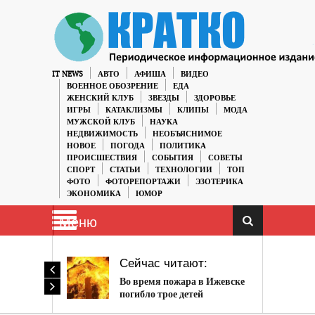
IT NEWS
АВТО
АФИША
ВИДЕО
ВОЕННОЕ ОБОЗРЕНИЕ
ЕДА
ЖЕНСКИЙ КЛУБ
ЗВЕЗДЫ
ЗДОРОВЬЕ
ИГРЫ
КАТАКЛИЗМЫ
КЛИПЫ
МОДА
МУЖСКОЙ КЛУБ
НАУКА
НЕДВИЖИМОСТЬ
НЕОБЪЯСНИМОЕ
НОВОЕ
ПОГОДА
ПОЛИТИКА
ПРОИСШЕСТВИЯ
СОБЫТИЯ
СОВЕТЫ
СПОРТ
СТАТЬИ
ТЕХНОЛОГИИ
ТОП
ФОТО
ФОТОРЕПОРТАЖИ
ЭЗОТЕРИКА
ЭКОНОМИКА
ЮМОР
Меню
Сейчас читают:
Во время пожара в Ижевске
погибло трое детей