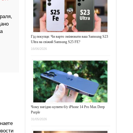
раля,
дано
а
Гід покупця: Чи варто змінювати ваш Samsung S23
Ultra на свіжий Samsung S25 FE?
16/06/2026
Чому вигідно купити б/у iPhone 14 Pro Max Deep
Purple
31/05/2026
знаете
овости