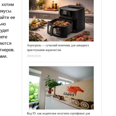
ы хотим
вкусы.
айте ее
ьно
будет
жете
ляются
Аерогриль — сучасний помічник для швидкого
тнеров.
приготування корисної їжі
ами.
28/05/2026
Код 95: как водителям получить сертификат для