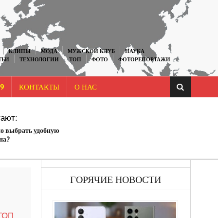
КЛИПЫ
МОДА
МУЖСКОЙ КЛУБ
НАУКА
ТЬИ
ТЕХНОЛОГИИ
ТОП
ФОТО
ФОТОРЕПОРТАЖИ
9
КОНТАКТЫ
О НАС
ают:
о выбрать удобную
на?
ГОРЯЧИЕ НОВОСТИ
ТОП