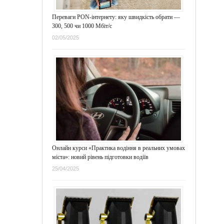
Переваги PON-інтернету: яку швидкість обрати —
300, 500 чи 1000 Мбіт/с
02/05/2025
Онлайн курси «Практика водіння в реальних умовах
міста»: новий рівень підготовки водіїв
25/04/2025