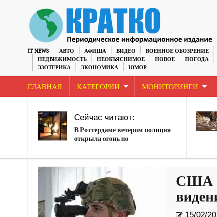
IT NEWS
АВТО
АФИША
ВИДЕО
ВОЕННОЕ ОБОЗРЕНИЕ
НЕДВИЖИМОСТЬ
НЕОБЪЯСНИМОЕ
НОВОЕ
ПОГОДА
ЭЗОТЕРИКА
ЭКОНОМИКА
ЮМОР
ГЛАВНАЯ
КАТЕГОРИИ
МОНИТОРИНГИ
Сейчас читают:
В Роттердаме вечером полиция
открыла огонь по
протестующим против
ограничений
США п
виден
15/02/20