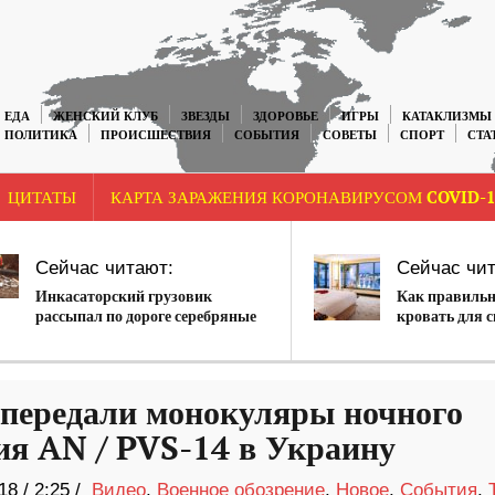
ЕДА
ЖЕНСКИЙ КЛУБ
ЗВЕЗДЫ
ЗДОРОВЬЕ
ИГРЫ
КАТАКЛИЗМЫ
ПОЛИТИКА
ПРОИСШЕСТВИЯ
СОБЫТИЯ
СОВЕТЫ
СПОРТ
СТА
ЦИТАТЫ
КАРТА ЗАРАЖЕНИЯ КОРОНАВИРУСОМ COVID-1
Сейчас читают:
Сейчас чит
Инкасаторский грузовик
Как правильн
рассыпал по дороге серебряные
кровать для с
слитки на сумму 10 млн. $
ередали монокуляры ночного
ия AN / PVS-14 в Украину
18
/
2:25 /
Видео
,
Военное обозрение
,
Новое
,
События
,