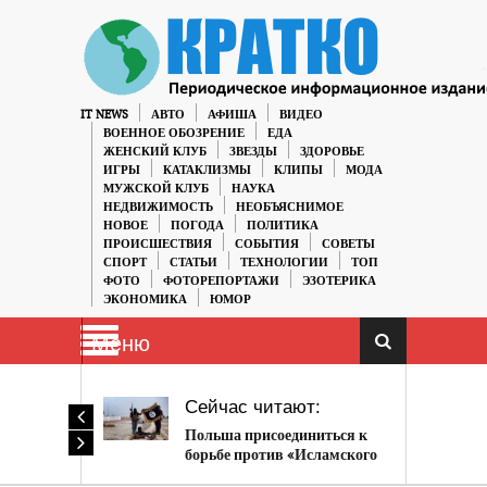
IT NEWS
АВТО
АФИША
ВИДЕО
ВОЕННОЕ ОБОЗРЕНИЕ
ЕДА
ЖЕНСКИЙ КЛУБ
ЗВЕЗДЫ
ЗДОРОВЬЕ
ИГРЫ
КАТАКЛИЗМЫ
КЛИПЫ
МОДА
МУЖСКОЙ КЛУБ
НАУКА
НЕДВИЖИМОСТЬ
НЕОБЪЯСНИМОЕ
НОВОЕ
ПОГОДА
ПОЛИТИКА
ПРОИСШЕСТВИЯ
СОБЫТИЯ
СОВЕТЫ
СПОРТ
СТАТЬИ
ТЕХНОЛОГИИ
ТОП
ФОТО
ФОТОРЕПОРТАЖИ
ЭЗОТЕРИКА
ЭКОНОМИКА
ЮМОР
Меню
Сейчас читают:
Польша присоединиться к
борьбе против «Исламского
государства»