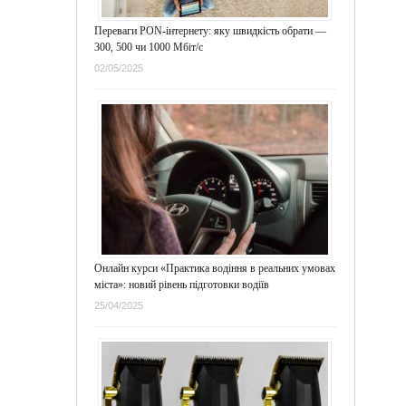
Переваги PON-інтернету: яку швидкість обрати —
300, 500 чи 1000 Мбіт/с
02/05/2025
Онлайн курси «Практика водіння в реальних умовах
міста»: новий рівень підготовки водіїв
25/04/2025