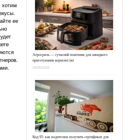
ы хотим
вкусы.
айте ее
ьно
будет
жете
ляются
Аерогриль — сучасний помічник для швидкого
тнеров.
приготування корисної їжі
ами.
28/05/2026
Код 95: как водителям получить сертификат для