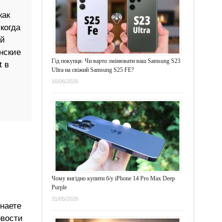
как
когда
ый
нские
Гід покупця: Чи варто змінювати ваш Samsung S23
t в
Ultra на свіжий Samsung S25 FE?
16/06/2026
Чому вигідно купити б/у iPhone 14 Pro Max Deep
Purple
31/05/2026
знаете
овости