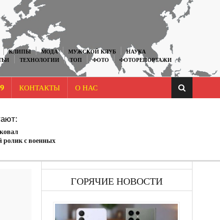
КЛИПЫ
МОДА
МУЖСКОЙ КЛУБ
НАУКА
ТЬИ
ТЕХНОЛОГИИ
ТОП
ФОТО
ФОТОРЕПОРТАЖИ
9
КОНТАКТЫ
О НАС
ают:
ковал
 ролик с военных
)
ГОРЯЧИЕ НОВОСТИ