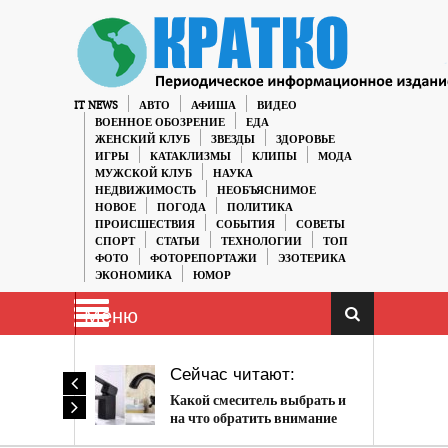
IT NEWS
АВТО
АФИША
ВИДЕО
ВОЕННОЕ ОБОЗРЕНИЕ
ЕДА
ЖЕНСКИЙ КЛУБ
ЗВЕЗДЫ
ЗДОРОВЬЕ
ИГРЫ
КАТАКЛИЗМЫ
КЛИПЫ
МОДА
МУЖСКОЙ КЛУБ
НАУКА
НЕДВИЖИМОСТЬ
НЕОБЪЯСНИМОЕ
НОВОЕ
ПОГОДА
ПОЛИТИКА
ПРОИСШЕСТВИЯ
СОБЫТИЯ
СОВЕТЫ
СПОРТ
СТАТЬИ
ТЕХНОЛОГИИ
ТОП
ФОТО
ФОТОРЕПОРТАЖИ
ЭЗОТЕРИКА
ЭКОНОМИКА
ЮМОР
Меню
Сейчас читают:
Какой смеситель выбрать и
на что обратить внимание