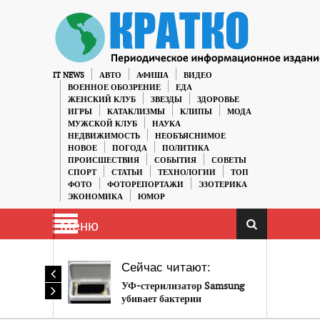
IT NEWS
АВТО
АФИША
ВИДЕО
ВОЕННОЕ ОБОЗРЕНИЕ
ЕДА
ЖЕНСКИЙ КЛУБ
ЗВЕЗДЫ
ЗДОРОВЬЕ
ИГРЫ
КАТАКЛИЗМЫ
КЛИПЫ
МОДА
МУЖСКОЙ КЛУБ
НАУКА
НЕДВИЖИМОСТЬ
НЕОБЪЯСНИМОЕ
НОВОЕ
ПОГОДА
ПОЛИТИКА
ПРОИСШЕСТВИЯ
СОБЫТИЯ
СОВЕТЫ
СПОРТ
СТАТЬИ
ТЕХНОЛОГИИ
ТОП
ФОТО
ФОТОРЕПОРТАЖИ
ЭЗОТЕРИКА
ЭКОНОМИКА
ЮМОР
Меню
Сейчас читают:
УФ-стерилизатор Samsung
убивает бактерии