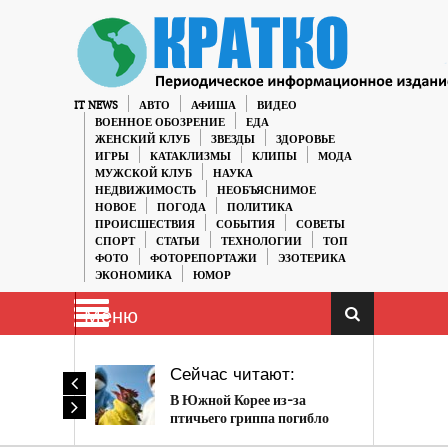
IT NEWS
АВТО
АФИША
ВИДЕО
ВОЕННОЕ ОБОЗРЕНИЕ
ЕДА
ЖЕНСКИЙ КЛУБ
ЗВЕЗДЫ
ЗДОРОВЬЕ
ИГРЫ
КАТАКЛИЗМЫ
КЛИПЫ
МОДА
МУЖСКОЙ КЛУБ
НАУКА
НЕДВИЖИМОСТЬ
НЕОБЪЯСНИМОЕ
НОВОЕ
ПОГОДА
ПОЛИТИКА
ПРОИСШЕСТВИЯ
СОБЫТИЯ
СОВЕТЫ
СПОРТ
СТАТЬИ
ТЕХНОЛОГИИ
ТОП
ФОТО
ФОТОРЕПОРТАЖИ
ЭЗОТЕРИКА
ЭКОНОМИКА
ЮМОР
Меню
Сейчас читают:
В Южной Корее из-за
птичьего гриппа погибло
более 28 миллионов голов