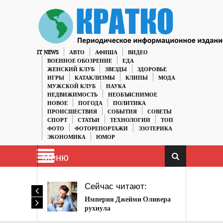
IT NEWS
АВТО
АФИША
ВИДЕО
ВОЕННОЕ ОБОЗРЕНИЕ
ЕДА
ЖЕНСКИЙ КЛУБ
ЗВЕЗДЫ
ЗДОРОВЬЕ
ИГРЫ
КАТАКЛИЗМЫ
КЛИПЫ
МОДА
МУЖСКОЙ КЛУБ
НАУКА
НЕДВИЖИМОСТЬ
НЕОБЪЯСНИМОЕ
НОВОЕ
ПОГОДА
ПОЛИТИКА
ПРОИСШЕСТВИЯ
СОБЫТИЯ
СОВЕТЫ
СПОРТ
СТАТЬИ
ТЕХНОЛОГИИ
ТОП
ФОТО
ФОТОРЕПОРТАЖИ
ЭЗОТЕРИКА
ЭКОНОМИКА
ЮМОР
Меню
Сейчас читают:
Империя Джейми Оливера
рухнула