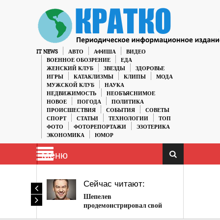
IT NEWS
АВТО
АФИША
ВИДЕО
ВОЕННОЕ ОБОЗРЕНИЕ
ЕДА
ЖЕНСКИЙ КЛУБ
ЗВЕЗДЫ
ЗДОРОВЬЕ
ИГРЫ
КАТАКЛИЗМЫ
КЛИПЫ
МОДА
МУЖСКОЙ КЛУБ
НАУКА
НЕДВИЖИМОСТЬ
НЕОБЪЯСНИМОЕ
НОВОЕ
ПОГОДА
ПОЛИТИКА
ПРОИСШЕСТВИЯ
СОБЫТИЯ
СОВЕТЫ
СПОРТ
СТАТЬИ
ТЕХНОЛОГИИ
ТОП
ФОТО
ФОТОРЕПОРТАЖИ
ЭЗОТЕРИКА
ЭКОНОМИКА
ЮМОР
Меню
Сейчас читают:
Шепелев
продемонстрировал свой
неизвестный ранее талант