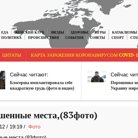
ЕДА
ЖЕНСКИЙ КЛУБ
ЗВЕЗДЫ
ЗДОРОВЬЕ
ИГРЫ
КАТАКЛИЗМЫ
ПОЛИТИКА
ПРОИСШЕСТВИЯ
СОБЫТИЯ
СОВЕТЫ
СПОРТ
СТА
ЦИТАТЫ
КАРТА ЗАРАЖЕНИЯ КОРОНАВИРУСОМ COVID-1
Сейчас читают:
Сейчас чит
Блогерша имплантировала себе
Порошенко хо
квадратную грудь (фото и видео)
Украину мир
шенные места,(83фото)
12
/
19:19 /
Фото
ые места,(83фото)