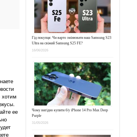
Гід покупця: Чи варто змінювати ваш Samsung S23
Ultra на свіжий Samsung S25 FE?
16/06/2026
знаете
овости
ы хотим
вкусы.
Чому вигідно купити б/у iPhone 14 Pro Max Deep
айте ее
Purple
ьно
31/05/2026
будет
жете