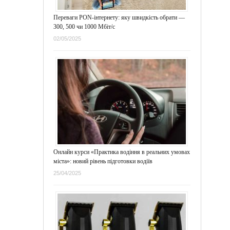
Переваги PON-інтернету: яку швидкість обрати —
300, 500 чи 1000 Мбіт/с
02/05/2025
Онлайн курси «Практика водіння в реальних умовах
міста»: новий рівень підготовки водіїв
25/04/2025