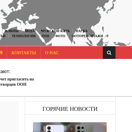
КЛИПЫ
МОДА
МУЖСКОЙ КЛУБ
НАУКА
ТЬИ
ТЕХНОЛОГИИ
ТОП
ФОТО
ФОТОРЕПОРТАЖИ
9
КОНТАКТЫ
О НАС
ают:
чет пригласить на
отворцев ООН
ГОРЯЧИЕ НОВОСТИ