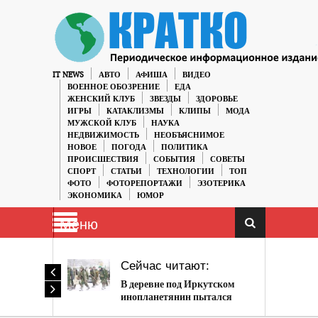
IT NEWS
АВТО
АФИША
ВИДЕО
ВОЕННОЕ ОБОЗРЕНИЕ
ЕДА
ЖЕНСКИЙ КЛУБ
ЗВЕЗДЫ
ЗДОРОВЬЕ
ИГРЫ
КАТАКЛИЗМЫ
КЛИПЫ
МОДА
МУЖСКОЙ КЛУБ
НАУКА
НЕДВИЖИМОСТЬ
НЕОБЪЯСНИМОЕ
НОВОЕ
ПОГОДА
ПОЛИТИКА
ПРОИСШЕСТВИЯ
СОБЫТИЯ
СОВЕТЫ
СПОРТ
СТАТЬИ
ТЕХНОЛОГИИ
ТОП
ФОТО
ФОТОРЕПОРТАЖИ
ЭЗОТЕРИКА
ЭКОНОМИКА
ЮМОР
Меню
Сейчас читают:
В деревне под Иркутском
инопланетянин пытался
похитить девушку